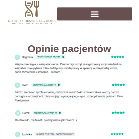
Pierwsza konsultacja dietetyczna
Opinie pacjentów