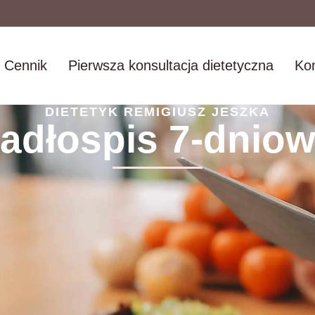
Cennik
Pierwsza konsultacja dietetyczna
Kon
DIETETYK REMIGIUSZ JESZKA
adłospis 7-dnio