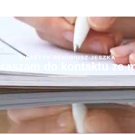
DIETETYK REMIGIUSZ JESZKA
raszam do kontaktu ze 